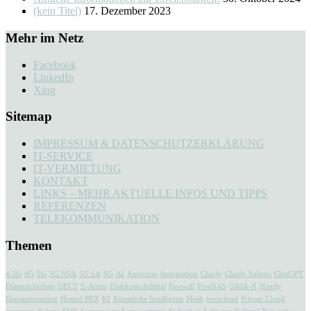
(kein Titel)
17. Dezember 2023
Mehr im Netz
Facebook
LinkedIn
Xing
Sitemap
IMPRESSUM & DATENSCHUTZERKLÄRUNG
IT-SERVICE
IT-VERMIETUNG
KONTAKT
LINKS – MEHR AKTUELLE INFOS UND TIPPS
REFERENZEN
TELEKOMMUNIKATION
Themen
4.5G
4G
5G
5G NSA
5G SA
6G
AI
Antivirus
Automation
Charly
Charly Solutio
ChatGPT
Datensicherheit
DECT
E-Autos
Elektromobilitität
Firewall
FreeNAS
GAIA-X
Handy
Hausautomation
Hosted PBX
KI
Künstliche Intelligenz
Mesh
nextcloud
Private Cloud