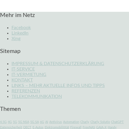
Mehr im Netz
Facebook
LinkedIn
Xing
Sitemap
IMPRESSUM & DATENSCHUTZERKLÄRUNG
IT-SERVICE
IT-VERMIETUNG
KONTAKT
LINKS – MEHR AKTUELLE INFOS UND TIPPS
REFERENZEN
TELEKOMMUNIKATION
Themen
4.5G
4G
5G
5G NSA
5G SA
6G
AI
Antivirus
Automation
Charly
Charly Solutio
ChatGPT
Datensicherheit
DECT
E-Autos
Elektromobilitität
Firewall
FreeNAS
GAIA-X
Handy