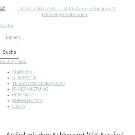
Suche
Suche
Menü
Startseite
IT-SERVICE
TELEKOMMUNIKATION
IT-VERMIETUNG
KONTAKT
REFERENZEN
LINKS
Artikel mit dem Schlagwort ‘
ITK-Service
’