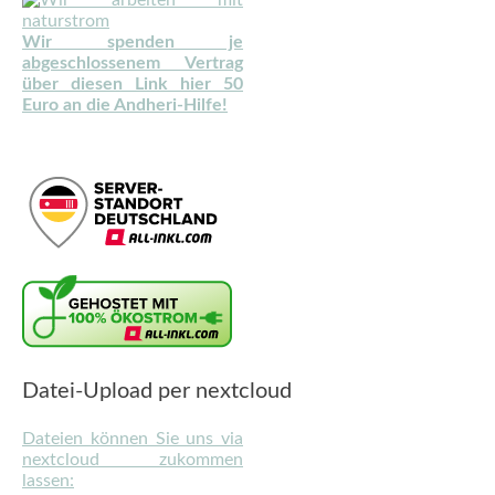
Wir spenden je
abgeschlossenem Vertrag
über diesen Link hier 50
Euro an die Andheri-Hilfe!
Datei-Upload per nextcloud
Dateien können Sie uns via
nextcloud zukommen
lassen: